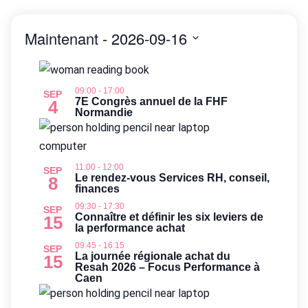
É
Maintenant
 - 
2026-09-16
S
L
é
09:00
-
17:00
SEP
l
i
7E Congrès annuel de la FHF
4
Normandie
e
c
s
t
11:00
-
12:00
t
i
SEP
Le rendez-vous Services RH, conseil,
8
o
finances
o
n
09:30
-
17:30
SEP
Connaître et définir les six leviers de
15
n
la performance achat
f
e
09:45
-
16:15
SEP
La journée régionale achat du
15
z
Resah 2026 – Focus Performance à
e
Caen
l
a