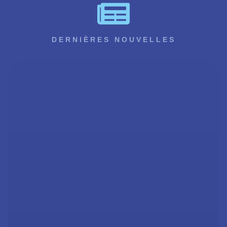
i
d
DERNIÈRES NOUVELLES
e
o