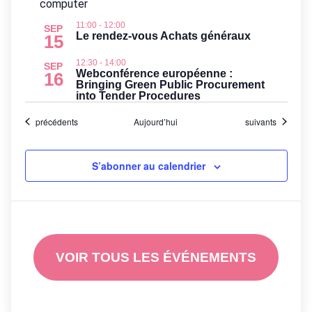
v
d
11:00
-
12:00
a
SEP
e
Le rendez-vous Achats généraux
15
t
n
12:30
-
14:00
e
SEP
Webconférence européenne :
16
Bringing Green Public Procurement
into Tender Procedures
t
Évènements
Évènements
précédents
Aujourd’hui
suivants
s
S’abonner au calendrier
i
n
P
VOIR TOUS LES ÉVÉNEMENTS
h
o