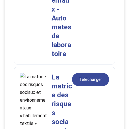
entau
x -
Auto
mates
de
labora
toire
La
Télécharger
matric
e des
risque
s
socia