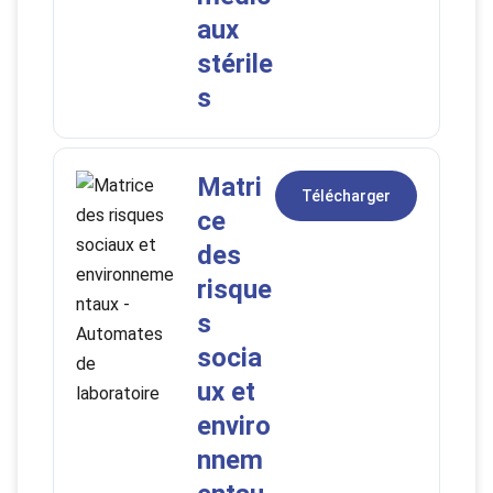
aux
stérile
s
Matri
Télécharger
ce
des
risque
s
socia
ux et
enviro
nnem