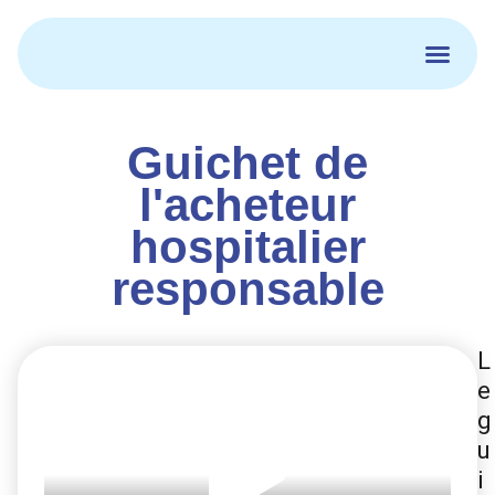
Aller
au
contenu
Guichet de
l'acheteur
hospitalier
responsable
L
P
e
g
u
i