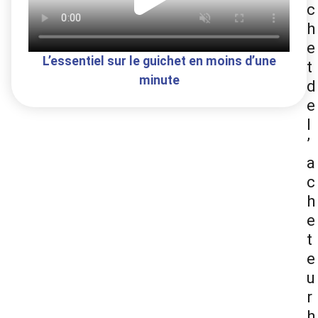
l
c
h
a
e
L’essentiel sur le guichet en moins d’une
t
minute
d
y
e
l
’
V
a
c
h
i
e
t
e
d
u
r
h