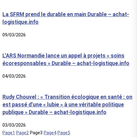
La SFRM prend le durable en main Durable – achat-
logistique.info
09/03/2026
L’ARS Normandie lance un appel à projets « soins
écoresponsables » Durable – achat-logistique.info
04/03/2026
Rudy Chouvel : « Transition écologique en santé : on
est passé d’une « lubie » à une véritable politique
publique » Durable – achat-logistique.info
03/03/2026
Page
1
Page
2
Page
3
Page
4
Page
5