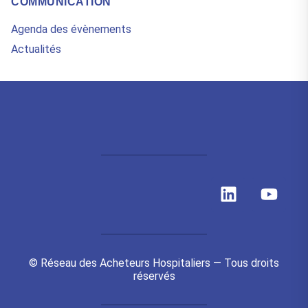
COMMUNICATION
Agenda des évènements
Actualités
L
Y
i
o
n
u
k
t
e
u
© Réseau des Acheteurs Hospitaliers — Tous droits
d
b
réservés
i
e
n