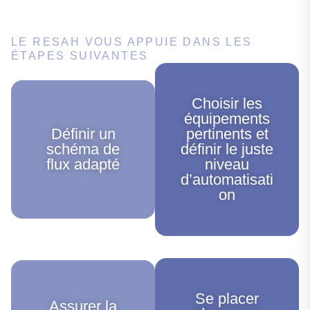
LE RESAH VOUS APPUIE DANS LES
ÉTAPES SUIVANTES
Choisir les
équipements
Définir un
pertinents et
schéma de
définir le juste
flux adapté
niveau
d’automatisati
on
Se placer
Assurer la