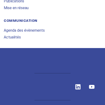
Publications
Mise en réseau
COMMUNICATION
Agenda des évènements
Actualités
L
Y
i
o
n
u
k
t