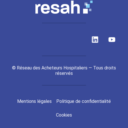
L
Y
i
o
n
u
k
t
e
u
© Réseau des Acheteurs Hospitaliers — Tous droits
d
b
réservés
i
e
n
Mentions légales
Politique de confidentialité
Cookies