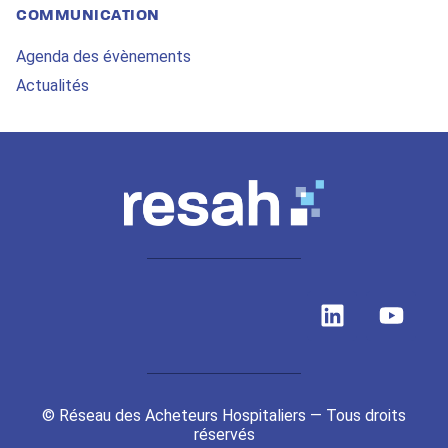
COMMUNICATION
Agenda des évènements
Actualités
L
Y
i
o
n
u
k
t
e
u
© Réseau des Acheteurs Hospitaliers — Tous droits
d
b
réservés