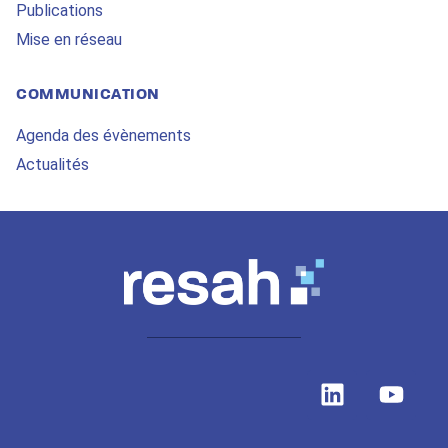
Publications
Mise en réseau
COMMUNICATION
Agenda des évènements
Actualités
L
Y
i
o
n
u