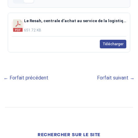
Le Resah, centrale d’achat au service de la logistique hospitalière de demain.pdf
651.72 KB
Télécharger
←
Forfait précédent
Forfait suivant
→
RECHERCHER SUR LE SITE