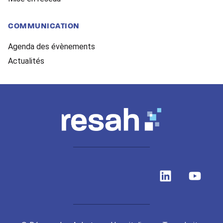
COMMUNICATION
Agenda des évènements
Actualités
L
Y
i
o
n
u
k
t
e
u