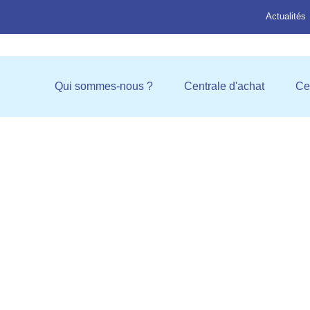
Actualités
Ouvrir Qui sommes-nous ?
Ouvrir C
Qui sommes-nous ?
Centrale d'achat
Ce