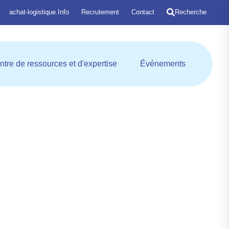
achat-logistique.Info
Recrutement
Contact
Recherche
entrale d'achat
Ouvrir Centre de ressources et
Ouvrir Évé
ntre de ressources et d'expertise
Événements