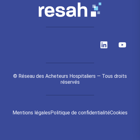
L
Y
i
o
n
u
k
t
e
u
© Réseau des Acheteurs Hospitaliers — Tous droits
d
b
réservés
i
e
n
Mentions légales
Politique de confidentialité
Cookies