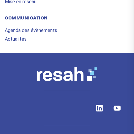
Mise en réseau
COMMUNICATION
Agenda des évènements
Actualités
L
Y
i
o
n
u
k
t
e
u