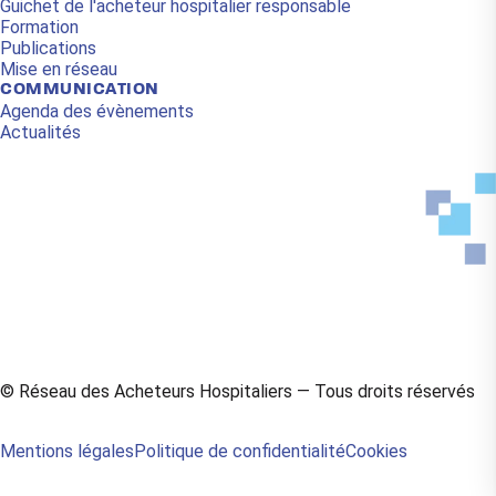
Guichet de l'acheteur hospitalier responsable
Formation
Publications
Mise en réseau
COMMUNICATION
Agenda des évènements
Actualités
L
Y
i
o
n
u
© Réseau des Acheteurs Hospitaliers — Tous droits réservés
k
t
e
u
Mentions légales
Politique de confidentialité
Cookies
d
b