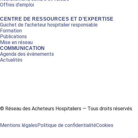
Offres d'emploi
CENTRE DE RESSOURCES ET D'EXPERTISE
Guichet de l'acheteur hospitalier responsable
Formation
Publications
Mise en réseau
COMMUNICATION
Agenda des évènements
Actualités
L
Y
i
o
n
u
© Réseau des Acheteurs Hospitaliers — Tous droits réservés
k
t
e
u
Mentions légales
Politique de confidentialité
Cookies
d
b