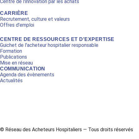
Centre de l'innovation par les achats
CARRIÈRE
Recrutement, culture et valeurs
Offres d'emploi
CENTRE DE RESSOURCES ET D'EXPERTISE
Guichet de l'acheteur hospitalier responsable
Formation
Publications
Mise en réseau
COMMUNICATION
Agenda des évènements
Actualités
L
Y
i
o
n
u
© Réseau des Acheteurs Hospitaliers — Tous droits réservés
k
t