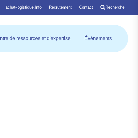
achat-logistique.Info
Recrutement
Contact
Recherche
entrale d'achat
Ouvrir Centre de ressources et
Ouvrir Évé
ntre de ressources et d'expertise
Événements