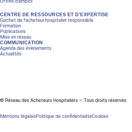
Offres d'emploi
CENTRE DE RESSOURCES ET D'EXPERTISE
Guichet de l'acheteur hospitalier responsable
Formation
Publications
Mise en réseau
COMMUNICATION
Agenda des évènements
Actualités
L
Y
i
o
n
u
© Réseau des Acheteurs Hospitaliers — Tous droits réservés
k
t
e
u
Mentions légales
Politique de confidentialité
Cookies
d
b
i
e