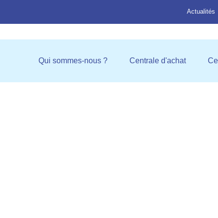
Actualités
Ouvrir Qui sommes-nous ?
Ouvrir C
Qui sommes-nous ?
Centrale d'achat
Ce