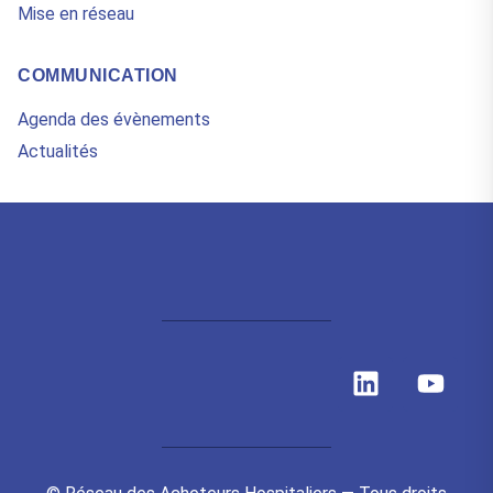
Mise en réseau
COMMUNICATION
Agenda des évènements
Actualités
L
Y
i
o
n
u
k
t
e
u