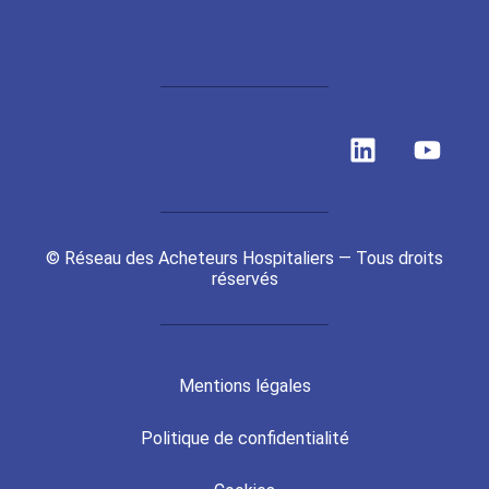
L
Y
i
o
n
u
k
t
e
u
© Réseau des Acheteurs Hospitaliers — Tous droits
d
b
réservés
i
e
n
Mentions légales
Politique de confidentialité