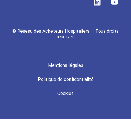
i
o
n
u
k
t
e
u
© Réseau des Acheteurs Hospitaliers — Tous droits
d
b
réservés
i
e
n
Mentions légales
Politique de confidentialité
Cookies