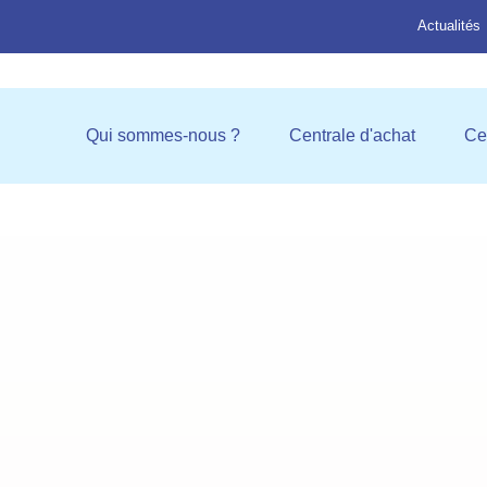
Actualités
Ouvrir Qui sommes-nous ?
Ouvrir C
Qui sommes-nous ?
Centrale d'achat
Ce