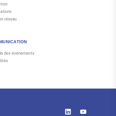
tion
cations
en réseau
MUNICATION
da des évènements
lités
L
Y
i
o