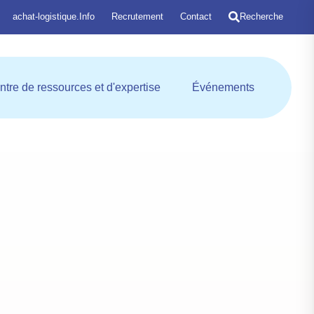
achat-logistique.Info
Recrutement
Contact
Recherche
entrale d'achat
Ouvrir Centre de ressources et
Ouvrir Évé
ntre de ressources et d'expertise
Événements